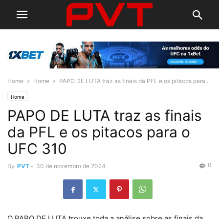
Home
Home
PAPO DE LUTA traz as finais da PFL e os pitacos para...
Home
PAPO DE LUTA traz as finais
da PFL e os pitacos para o
UFC 310
0
By
PVT
-
30 de novembro de 2024
O PAPO DE LUTA trouxe toda a análise sobre as finais da