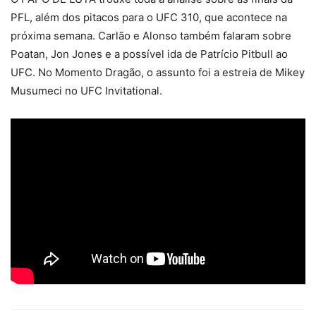
PFL, além dos pitacos para o UFC 310, que acontece na
próxima semana. Carlão e Alonso também falaram sobre
Poatan, Jon Jones e a possível ida de Patrício Pitbull ao
UFC. No Momento Dragão, o assunto foi a estreia de Mikey
Musumeci no UFC Invitational.