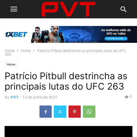
Home
Home
Patrício Pitbull destrincha as principais lutas do UFC
263
Home
Patrício Pitbull destrincha as
principais lutas do UFC 263
0
By
PVT
-
13 de junho de 2021