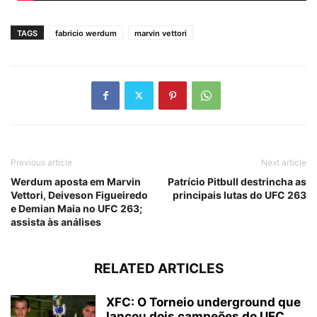
TAGS
fabricio werdum
marvin vettori
Previous article
Next article
Werdum aposta em Marvin
Patrício Pitbull destrincha as
Vettori, Deiveson Figueiredo
principais lutas do UFC 263
e Demian Maia no UFC 263;
assista às análises
RELATED ARTICLES
XFC: O Torneio underground que
lançou dois campeões do UFC