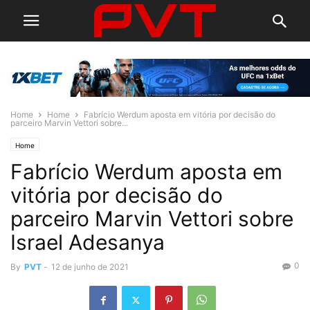
Home
Home
Fabrício Werdum aposta em vitória por decisão do
parceiro Marvin Vettori sobre...
Home
Fabrício Werdum aposta em
vitória por decisão do
parceiro Marvin Vettori sobre
Israel Adesanya
0
By
PVT
-
12 de junho de 2021