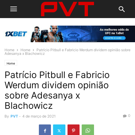
Home
Home
Patrício Pitbull e Fabricio Werdum dividem opinião sobre
Adesanya x Blachowicz
Home
Patrício Pitbull e Fabricio
Werdum dividem opinião
sobre Adesanya x
Blachowicz
0
By
PVT
-
4 de março de 2021