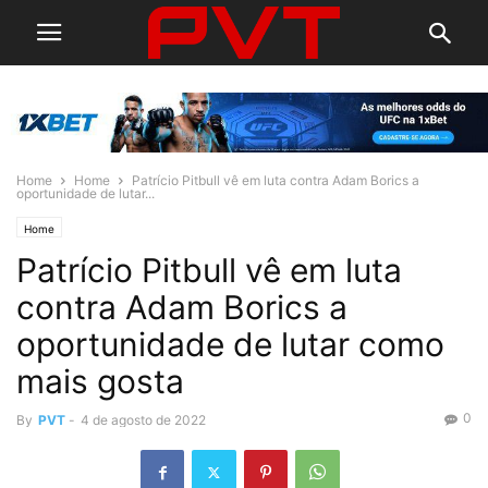
Home
Home
Patrício Pitbull vê em luta contra Adam Borics a
oportunidade de lutar...
Home
Patrício Pitbull vê em luta
contra Adam Borics a
oportunidade de lutar como
mais gosta
0
By
PVT
-
4 de agosto de 2022