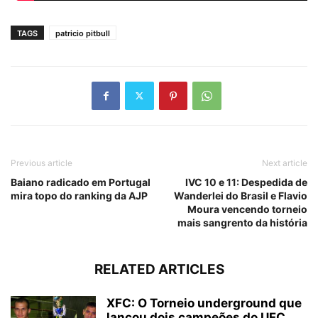
TAGS
patricio pitbull
Previous article
Next article
Baiano radicado em Portugal
IVC 10 e 11: Despedida de
mira topo do ranking da AJP
Wanderlei do Brasil e Flavio
Moura vencendo torneio
mais sangrento da história
RELATED ARTICLES
XFC: O Torneio underground que
lançou dois campeões do UFC