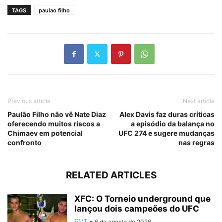
TAGS
paulao filho
Previous article
Next article
Paulão Filho não vê Nate Diaz
Alex Davis faz duras críticas
oferecendo muitos riscos a
a episódio da balança no
Chimaev em potencial
UFC 274 e sugere mudanças
confronto
nas regras
RELATED ARTICLES
XFC: O Torneio underground que
lançou dois campeões do UFC
PVT
-
6 de agosto de 2026