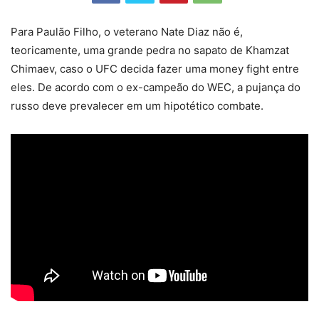
Para Paulão Filho, o veterano Nate Diaz não é,
teoricamente, uma grande pedra no sapato de Khamzat
Chimaev, caso o UFC decida fazer uma money fight entre
eles. De acordo com o ex-campeão do WEC, a pujança do
russo deve prevalecer em um hipotético combate.