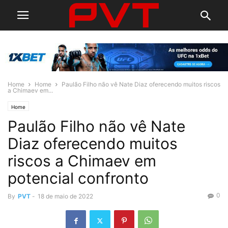
Home
Home
Paulão Filho não vê Nate Diaz oferecendo muitos riscos
a Chimaev em...
Home
Paulão Filho não vê Nate
Diaz oferecendo muitos
riscos a Chimaev em
potencial confronto
0
By
PVT
-
18 de maio de 2022