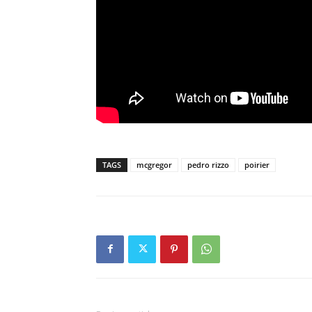
TAGS
mcgregor
pedro rizzo
poirier