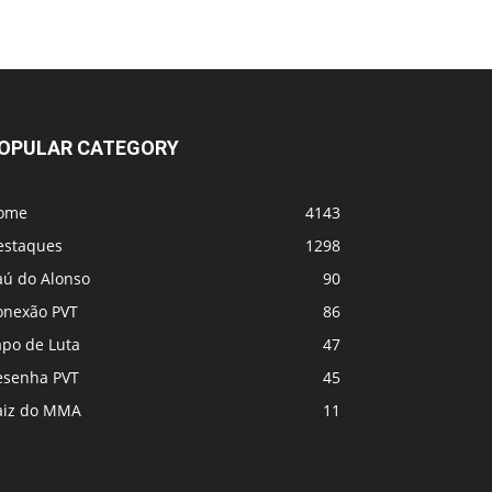
UFC 331 - Card
MVP e PFL se fundem! Vem coisa grande
por aí
OPULAR CATEGORY
ome
4143
estaques
1298
aú do Alonso
90
onexão PVT
86
apo de Luta
47
esenha PVT
45
aiz do MMA
11