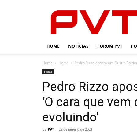
PVT
HOME
NOTÍCIAS
FÓRUM PVT
PO
Home
Home
Pedro Rizzo aposta em Dustin Poirier
Home
Pedro Rizzo apos
‘O cara que vem 
evoluindo’
By
PVT
-
22 de janeiro de 2021