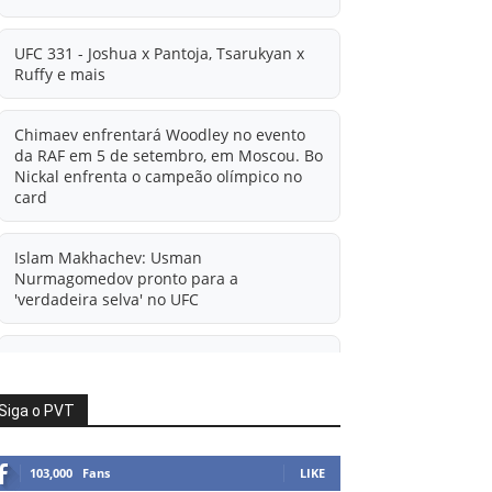
UFC 331 - Joshua x Pantoja, Tsarukyan x
Ruffy e mais
Chimaev enfrentará Woodley no evento
da RAF em 5 de setembro, em Moscou. Bo
Nickal enfrenta o campeão olímpico no
card
Islam Makhachev: Usman
Nurmagomedov pronto para a
'verdadeira selva' no UFC
'A diferença financeira é ainda maior
agora': Rico Verhoeven atualiza
informações sobre possível mudança
Siga o PVT
para o UFC após novas negociações.
103,000
Fans
LIKE
Islam Makhachev: Há concorrentes