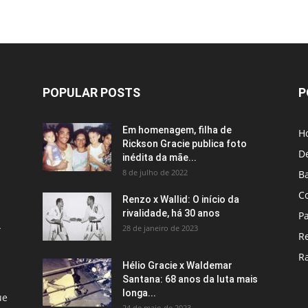
POPULAR POSTS
P
Em homenagem, filha de
H
Rickson Gracie publica foto
D
inédita da mãe...
8 de julho de 2022
B
C
Renzo x Wallid: O início da
rivalidade, há 30 anos
P
A
28 de janeiro de 2023
R
R
Hélio Gracie x Waldemar
Santana: 68 anos da luta mais
longa...
ue
24 de maio de 2023