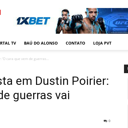
RTAL TV
BAÚ DO ALONSO
CONTATO
LOJA PVT
: ‘O cara que vem de guerras...
ta em Dustin Poirier:
de guerras vai
0