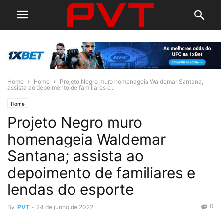
Home
Home
Projeto Negro muro homenageia Waldemar Santana;
assista ao depoimento de familiares e...
Home
Projeto Negro muro
homenageia Waldemar
Santana; assista ao
depoimento de familiares e
lendas do esporte
0
By
PVT
-
24 de junho de 2022