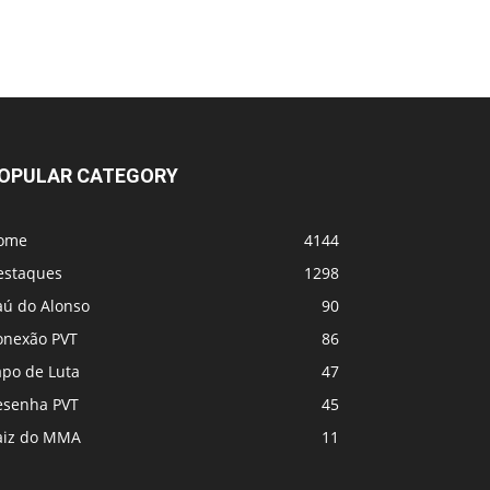
UFC 331 - Card
MVP e PFL se fundem! Vem coisa grande
por aí
OPULAR CATEGORY
ome
4144
estaques
1298
aú do Alonso
90
onexão PVT
86
apo de Luta
47
esenha PVT
45
aiz do MMA
11