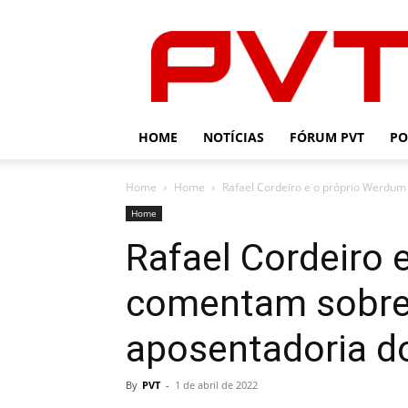
PVT
HOME
NOTÍCIAS
FÓRUM PVT
PO
Home
Home
Rafael Cordeiro e o próprio Werdum
Home
Rafael Cordeiro 
comentam sobre 
aposentadoria d
By
PVT
-
1 de abril de 2022