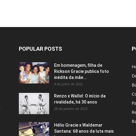
POPULAR POSTS
P
Em homenagem, filha de
H
Rickson Gracie publica foto
D
inédita da mãe...
8 de julho de 2022
B
C
Renzo x Wallid: O início da
rivalidade, há 30 anos
P
A
28 de janeiro de 2023
R
R
Hélio Gracie x Waldemar
Santana: 68 anos da luta mais