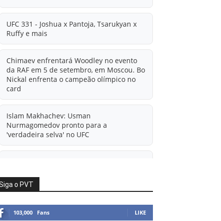
UFC 331 - Joshua x Pantoja, Tsarukyan x
Ruffy e mais
Chimaev enfrentará Woodley no evento
da RAF em 5 de setembro, em Moscou. Bo
Nickal enfrenta o campeão olímpico no
card
Islam Makhachev: Usman
Nurmagomedov pronto para a
'verdadeira selva' no UFC
'A diferença financeira é ainda maior
agora': Rico Verhoeven atualiza
informações sobre possível mudança
Siga o PVT
para o UFC após novas negociações.
103,000
Fans
LIKE
Islam Makhachev: Há concorrentes