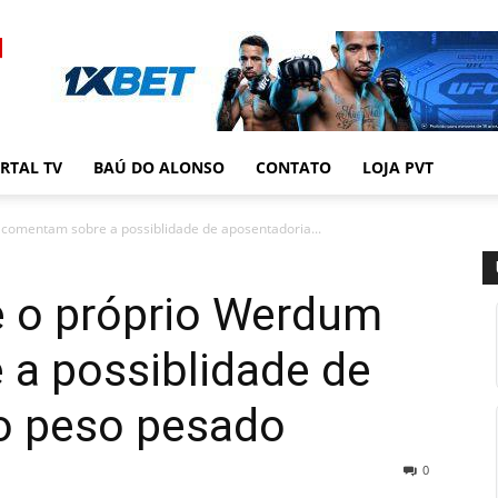
RTAL TV
BAÚ DO ALONSO
CONTATO
LOJA PVT
 comentam sobre a possiblidade de aposentadoria...
e o próprio Werdum
a possiblidade de
o peso pesado
0