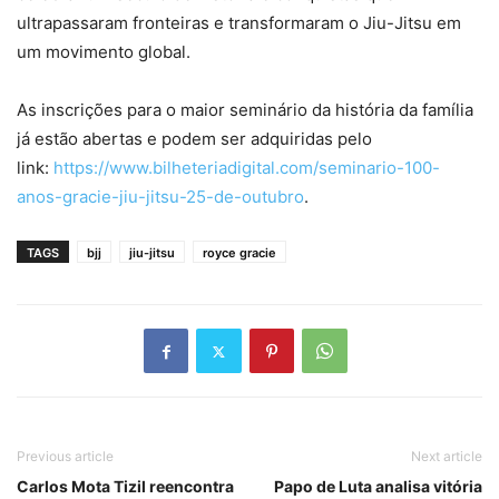
ultrapassaram fronteiras e transformaram o Jiu-Jitsu em
um movimento global.
As inscrições para o maior seminário da história da família
já estão abertas e podem ser adquiridas pelo
link:
https://www.bilheteriadigital.
com/seminario-100-
anos-gracie-
jiu-jitsu-25-de-outubro
.
TAGS
bjj
jiu-jitsu
royce gracie
Previous article
Next article
Carlos Mota Tizil reencontra
Papo de Luta analisa vitória