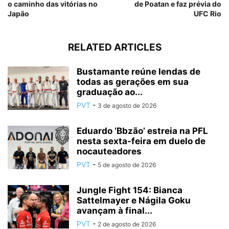
o caminho das vitórias no
de Poatan e faz prévia do
Japão
UFC Rio
RELATED ARTICLES
Bustamante reúne lendas de
todas as gerações em sua
graduação ao...
PVT
-
3 de agosto de 2026
Eduardo ‘Bbzão’ estreia na PFL
nesta sexta-feira em duelo de
nocauteadores
PVT
-
5 de agosto de 2026
Jungle Fight 154: Bianca
Sattelmayer e Nágila Goku
avançam à final...
PVT
-
2 de agosto de 2026