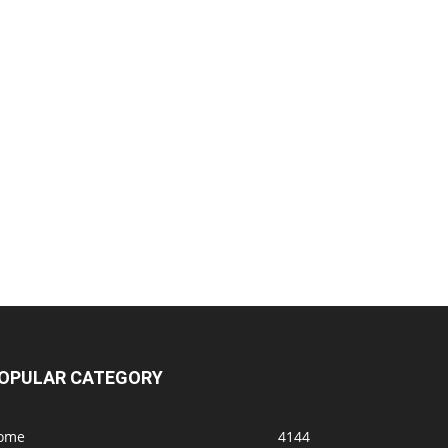
UFC 331 - Card
MVP e PFL se fundem! Vem coisa grande
por aí
OPULAR CATEGORY
ome
4144