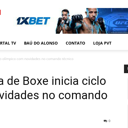
RTAL TV
BAÚ DO ALONSO
CONTATO
LOJA PVT
iclo olímpico com novidades no comando técnico
a de Boxe inicia ciclo
ovidades no comando
0