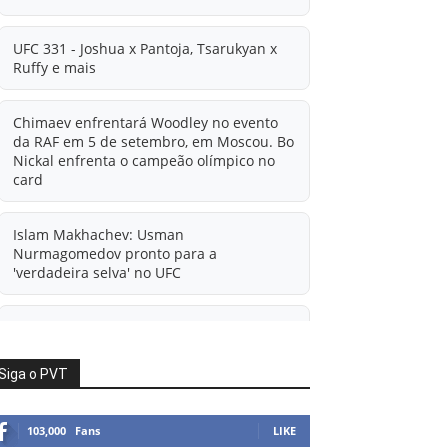
UFC 331 - Joshua x Pantoja, Tsarukyan x
Ruffy e mais
Chimaev enfrentará Woodley no evento
da RAF em 5 de setembro, em Moscou. Bo
Nickal enfrenta o campeão olímpico no
card
Islam Makhachev: Usman
Nurmagomedov pronto para a
'verdadeira selva' no UFC
'A diferença financeira é ainda maior
agora': Rico Verhoeven atualiza
informações sobre possível mudança
Siga o PVT
para o UFC após novas negociações.
103,000
Fans
LIKE
Islam Makhachev: Há concorrentes