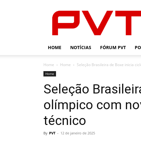
PVT
HOME
NOTÍCIAS
FÓRUM PVT
PO
Home
Home
Seleção Brasileira de Boxe inicia c
Home
Seleção Brasileir
olímpico com n
técnico
By
PVT
-
12 de janeiro de 2025