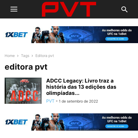
Home
Tags
Editora pvt
editora pvt
ADCC Legacy: Livro traz a
história das 13 edições das
olimpíadas...
PVT
-
1 de setembro de 2022