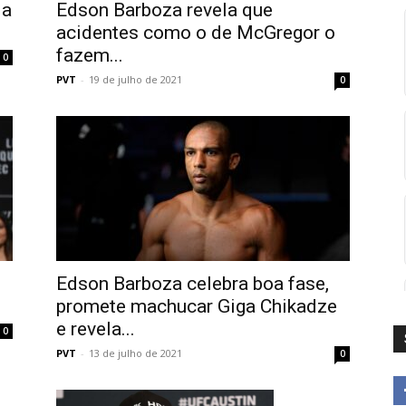
ia
Edson Barboza revela que
acidentes como o de McGregor o
fazem...
0
PVT
-
19 de julho de 2021
0
Edson Barboza celebra boa fase,
promete machucar Giga Chikadze
e revela...
0
PVT
-
13 de julho de 2021
0