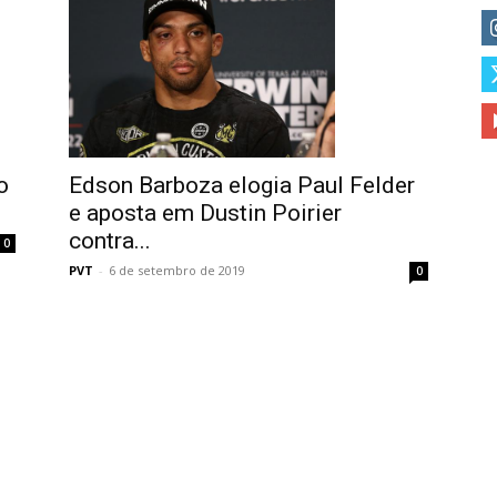
o
Edson Barboza elogia Paul Felder
e aposta em Dustin Poirier
contra...
0
PVT
-
6 de setembro de 2019
0