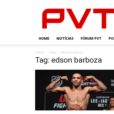
PVT
HOME
NOTÍCIAS
FÓRUM PVT
PO
Home
Tags
Edson barboza
Tag: edson barboza