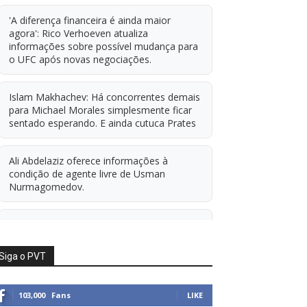
'A diferença financeira é ainda maior
agora': Rico Verhoeven atualiza
informações sobre possível mudança para
o UFC após novas negociações.
Islam Makhachev: Há concorrentes demais
para Michael Morales simplesmente ficar
sentado esperando. E ainda cutuca Prates
Ali Abdelaziz oferece informações à
condição de agente livre de Usman
Nurmagomedov.
Alistair Overeem x Rico Verhoeven em
negociação
Siga o PVT
lia Topuria seria o teste mais difícil de
Usman Nurmagomedov no UFC, prevê
103,000
Fans
LIKE
treinador renomado.