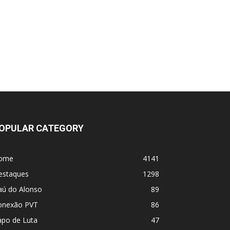
Jiri x Dricus Du Plesis
Jean Silva vs Yair Rodriguez
PbP - UFC Belgrado (tá rolando agora!)
UFC 331 - Card
MVP e PFL se fundem! Vem coisa grande
por aí
OPULAR CATEGORY
Jon Jones acha que a luta dos sonhos
ome
4141
contra Alex Pereira teria sido unilateral:
estaques
1298
"Minha força física teria sido demais. O
wrestling dele ta bem abaixo do esperado"
aú do Alonso
89
onexão PVT
86
Borrachinha: Magomed Ankalaev 'está
apo de Luta
47
mais perto de ser dispensado do que do