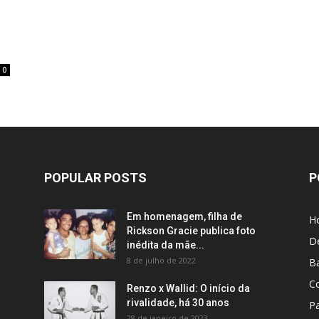
0
POPULAR POSTS
P
Em homenagem, filha de
H
Rickson Gracie publica foto
D
inédita da mãe...
8 de julho de 2022
B
C
Renzo x Wallid: O início da
rivalidade, há 30 anos
P
28 de janeiro de 2023