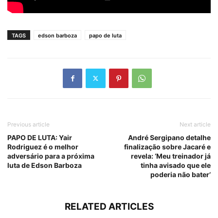
TAGS
edson barboza
papo de luta
Previous article
Next article
PAPO DE LUTA: Yair
André Sergipano detalhe
Rodriguez é o melhor
finalização sobre Jacaré e
adversário para a próxima
revela: ‘Meu treinador já
luta de Edson Barboza
tinha avisado que ele
poderia não bater’
RELATED ARTICLES