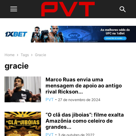
Home
Tags
Gracie
gracie
Marco Ruas envia uma
mensagem de apoio ao antigo
rival Rickson...
PVT
-
27 de novembro de 2024
“O clã das jiboias”: filme exalta
Amazônia como celeiro de
grandes...
PVT
-
3 de outubro de 2022