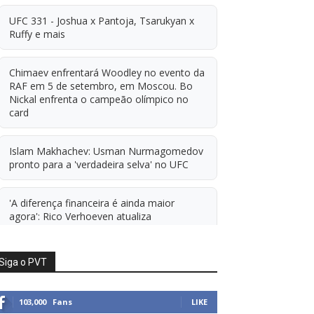
UFC 331 - Joshua x Pantoja, Tsarukyan x
Ruffy e mais
Chimaev enfrentará Woodley no evento da
RAF em 5 de setembro, em Moscou. Bo
Nickal enfrenta o campeão olímpico no
card
Islam Makhachev: Usman Nurmagomedov
pronto para a 'verdadeira selva' no UFC
'A diferença financeira é ainda maior
agora': Rico Verhoeven atualiza
informações sobre possível mudança para
o UFC após novas negociações.
Siga o PVT
Islam Makhachev: Há concorrentes demais
para Michael Morales simplesmente ficar
103,000
Fans
LIKE
sentado esperando. E ainda cutuca Prates