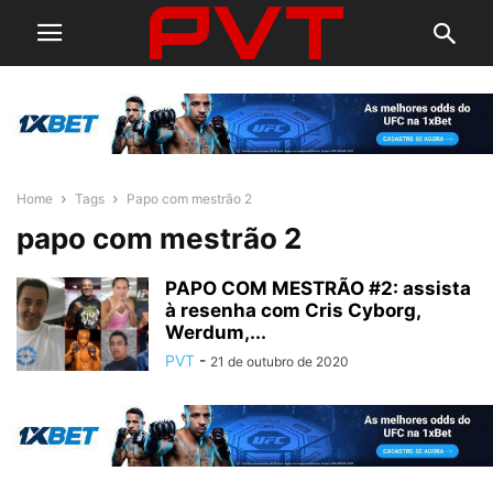
Home
Tags
Papo com mestrão 2
papo com mestrão 2
PAPO COM MESTRÃO #2: assista
à resenha com Cris Cyborg,
Werdum,...
PVT
-
21 de outubro de 2020