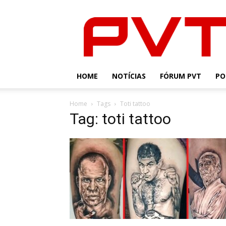
PVT
HOME
NOTÍCIAS
FÓRUM PVT
PO
Home
Tags
Toti tattoo
Tag: toti tattoo