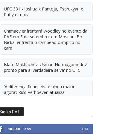
UFC 331 - Joshua x Pantoja, Tsarukyan x
Ruffy e mais
Chimaev enfrentará Woodley no evento da
RAF em 5 de setembro, em Moscou. Bo
Nickal enfrenta o campeão olímpico no
card
Islam Makhachev: Usman Nurmagomedov
pronto para a 'verdadeira selva' no UFC
'A diferença financeira é ainda maior
agora': Rico Verhoeven atualiza
informações sobre possível mudança para
o UFC após novas negociações.
Siga o PVT
Islam Makhachev: Há concorrentes demais
para Michael Morales simplesmente ficar
103,000
Fans
LIKE
sentado esperando. E ainda cutuca Prates