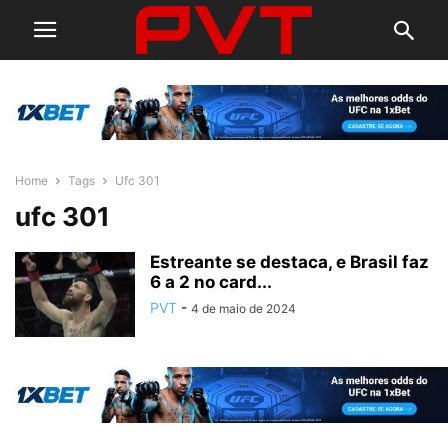
Home
Tags
Ufc 301
ufc 301
Estreante se destaca, e Brasil faz
6 a 2 no card...
PVT
-
4 de maio de 2024