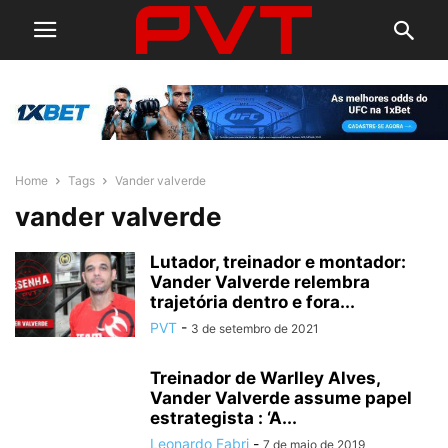
Home
Tags
Vander valverde
vander valverde
Lutador, treinador e montador:
Vander Valverde relembra
trajetória dentro e fora...
PVT
-
3 de setembro de 2021
Treinador de Warlley Alves,
Vander Valverde assume papel
estrategista : ‘A...
Leonardo Fabri
-
7 de maio de 2019