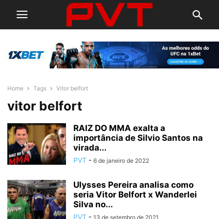
Home
Tags
Vitor belfort
vitor belfort
RAIZ DO MMA exalta a
importância de Silvio Santos na
virada...
PVT
-
6 de janeiro de 2022
Ulysses Pereira analisa como
seria Vitor Belfort x Wanderlei
Silva no...
PVT
-
13 de setembro de 2021