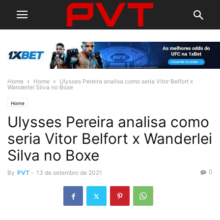
Home
Home
Ulysses Pereira analisa como seria Vitor Belfort x
Wanderlei Silva no Boxe
Home
Ulysses Pereira analisa como
seria Vitor Belfort x Wanderlei
Silva no Boxe
0
By
PVT
-
13 de setembro de 2021