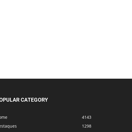
Zabit Magomedsharipov enfrentará um
lutador do top 10 do UFC no ACBJJ.
Jiri Prochazka afirma que o UFC lhe
ofereceu Paulo Costa, que considera isso
uma farsa
Borrachinha desdenha de Ankalaev e Jiri
(restou oq pra ele?)
Estou em Choque !! Morre Allan Puro
Osso, lutador do UFC
Jiri x Dricus Du Plesis
OPULAR CATEGORY
Jean Silva vs Yair Rodriguez
ome
4143
estaques
1298
PbP - UFC Belgrado (tá rolando agora!)