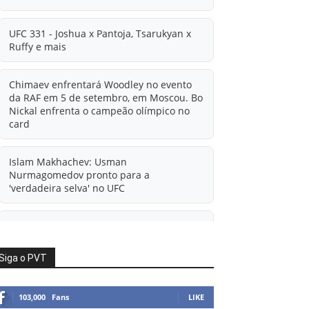
UFC 331 - Joshua x Pantoja, Tsarukyan x
Ruffy e mais
Chimaev enfrentará Woodley no evento
da RAF em 5 de setembro, em Moscou. Bo
Nickal enfrenta o campeão olímpico no
card
Islam Makhachev: Usman
Nurmagomedov pronto para a
'verdadeira selva' no UFC
'A diferença financeira é ainda maior
agora': Rico Verhoeven atualiza
informações sobre possível mudança
Siga o PVT
para o UFC após novas negociações.
103,000
Fans
LIKE
Islam Makhachev: Há concorrentes