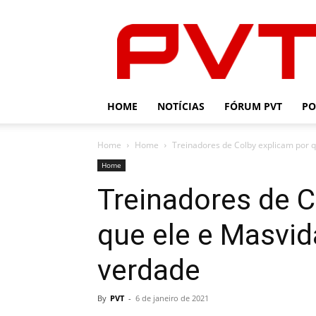
PVT
HOME
NOTÍCIAS
FÓRUM PVT
PO
Home
Home
Treinadores de Colby explicam por q
Home
Treinadores de C
que ele e Masvid
verdade
By
PVT
-
6 de janeiro de 2021