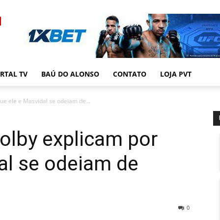
RTAL TV
BAÚ DO ALONSO
CONTATO
LOJA PVT
ue ele e Masvidal se odeiam de...
olby explicam por
al se odeiam de
0