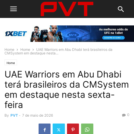
Home
Home
UAE Warriors em Abu Dhabi terá brasileiros da
CMSystem em destaque nesta...
Home
UAE Warriors em Abu Dhabi
terá brasileiros da CMSystem
em destaque nesta sexta-
feira
0
By
PVT
-
7 de maio de 2026