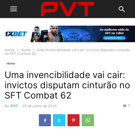
Home
Home
Uma invencibilidade vai cair: invictos disputam cinturão
no SFT Combat 62
Home
Uma invencibilidade vai cair:
invictos disputam cinturão no
SFT Combat 62
0
By
PVT
-
25 de junho de 2026