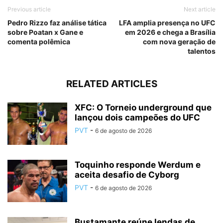
Previous article
Next article
Pedro Rizzo faz análise tática
LFA amplia presença no UFC
sobre Poatan x Gane e
em 2026 e chega a Brasília
comenta polêmica
com nova geração de
talentos
RELATED ARTICLES
XFC: O Torneio underground que
lançou dois campeões do UFC
PVT
-
6 de agosto de 2026
Toquinho responde Werdum e
aceita desafio de Cyborg
PVT
-
6 de agosto de 2026
Bustamante reúne lendas de