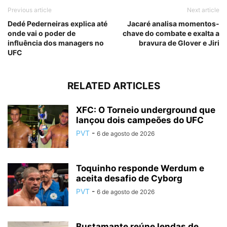
Previous article
Next article
Dedé Pederneiras explica até
Jacaré analisa momentos-
onde vai o poder de
chave do combate e exalta a
influência dos managers no
bravura de Glover e Jiri
UFC
RELATED ARTICLES
XFC: O Torneio underground que
lançou dois campeões do UFC
PVT
-
6 de agosto de 2026
Toquinho responde Werdum e
aceita desafio de Cyborg
PVT
-
6 de agosto de 2026
Bustamante reúne lendas de