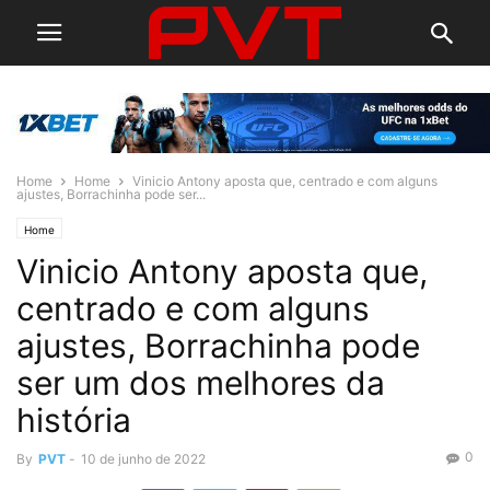
Home
Home
Vinicio Antony aposta que, centrado e com alguns
ajustes, Borrachinha pode ser...
Home
Vinicio Antony aposta que,
centrado e com alguns
ajustes, Borrachinha pode
ser um dos melhores da
história
0
By
PVT
-
10 de junho de 2022