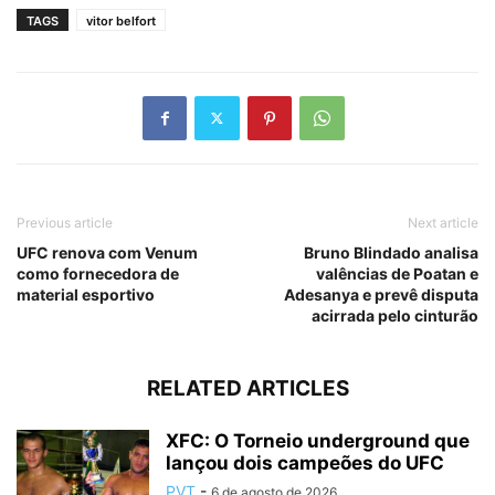
TAGS
vitor belfort
Previous article
Next article
UFC renova com Venum
Bruno Blindado analisa
como fornecedora de
valências de Poatan e
material esportivo
Adesanya e prevê disputa
acirrada pelo cinturão
RELATED ARTICLES
XFC: O Torneio underground que
lançou dois campeões do UFC
PVT
-
6 de agosto de 2026