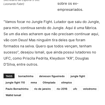
sobre os ex-
Leonardo Fabri)
empresariados.
“Vamos focar no Jungle Fight. Lutador que saiu do Jungle,
para mim, continua sendo do Jungle. Aqui é uma fábrica.
Se um dia eles acharem que não precisam continuar aqui,
vão com Deus! Mas ninguém tira deles que foram
formados na selva. Quero que todos vençam, tenham
sucesso”, desejou Ismail, que ainda possui lutadores no
UFC, como Priscila Pedrita, Kleydson “KR”, Douglas
D’Silva, entre outros.
TAGS
borrachinha
deiveson figueiredo
jungle fight
jungle fight 110
mma
Olimpíada
olimpico
Paulo Borrachinha
rio de janeiro
rio-2016
ufc
velodromo
Wallid Ismail