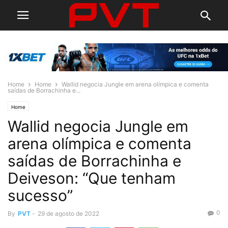
Home
Home
Wallid negocia Jungle em arena olímpica e comenta
saídas de Borrachinha e...
Home
Wallid negocia Jungle em
arena olímpica e comenta
saídas de Borrachinha e
Deiveson: “Que tenham
sucesso”
0
By
PVT
-
29 de agosto de 2022