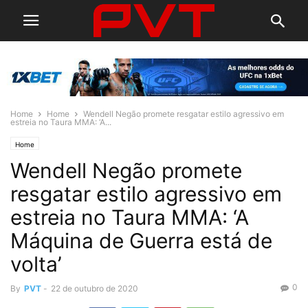
Home
Home
Wendell Negão promete resgatar estilo agressivo em
estreia no Taura MMA: ‘A...
Home
Wendell Negão promete
resgatar estilo agressivo em
estreia no Taura MMA: ‘A
Máquina de Guerra está de
volta’
0
By
PVT
-
22 de outubro de 2020