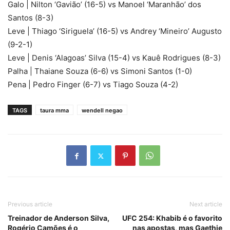
Galo | Nilton ‘Gavião’ (16-5) vs Manoel ‘Maranhão’ dos
Santos (8-3)
Leve | Thiago ‘Siriguela’ (16-5) vs Andrey ‘Mineiro’ Augusto
(9-2-1)
Leve | Denis ‘Alagoas’ Silva (15-4) vs Kauê Rodrigues (8-3)
Palha | Thaiane Souza (6-6) vs Simoni Santos (1-0)
Pena | Pedro Finger (6-7) vs Tiago Souza (4-2)
TAGS
taura mma
wendell negao
Previous article
Next article
Treinador de Anderson Silva,
UFC 254: Khabib é o favorito
Rogério Camões é o
nas apostas, mas Gaethje