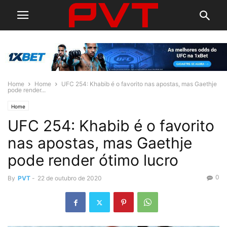
Home
Home
UFC 254: Khabib é o favorito nas apostas, mas Gaethje
pode render...
Home
UFC 254: Khabib é o favorito
nas apostas, mas Gaethje
pode render ótimo lucro
0
By
PVT
-
22 de outubro de 2020