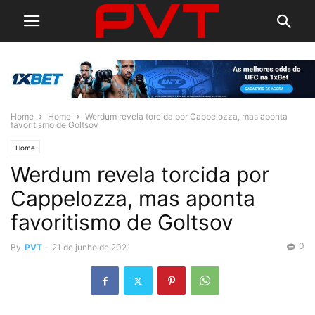
Home
Home
Werdum revela torcida por Cappelozza, mas aponta
favoritismo de Goltsov
Home
Werdum revela torcida por
Cappelozza, mas aponta
favoritismo de Goltsov
0
By
PVT
-
21 de junho de 2021