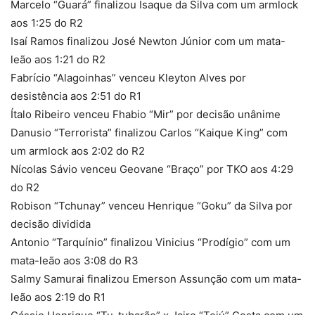
Marcelo “Guará” finalizou Isaque da Silva com um armlock
aos 1:25 do R2
Isaí Ramos finalizou José Newton Júnior com um mata-
leão aos 1:21 do R2
Fabrício “Alagoinhas” venceu Kleyton Alves por
desistência aos 2:51 do R1
Ítalo Ribeiro venceu Fhabio “Mir” por decisão unânime
Danusio “Terrorista” finalizou Carlos “Kaique King” com
um armlock aos 2:02 do R2
Nícolas Sávio venceu Geovane “Braço” por TKO aos 4:29
do R2
Robison “Tchunay” venceu Henrique “Goku” da Silva por
decisão dividida
Antonio “Tarquínio” finalizou Vinicius “Prodígio” com um
mata-leão aos 3:08 do R3
Salmy Samurai finalizou Emerson Assunção com um mata-
leão aos 2:19 do R1