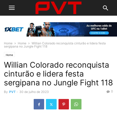
Home
Home
Willian Colorado reconquista cinturão e lidera festa
sergipana no Jungle Fight 118
Home
Willian Colorado reconquista
cinturão e lidera festa
sergipana no Jungle Fight 118
0
By
PVT
-
30 de julho de 2023