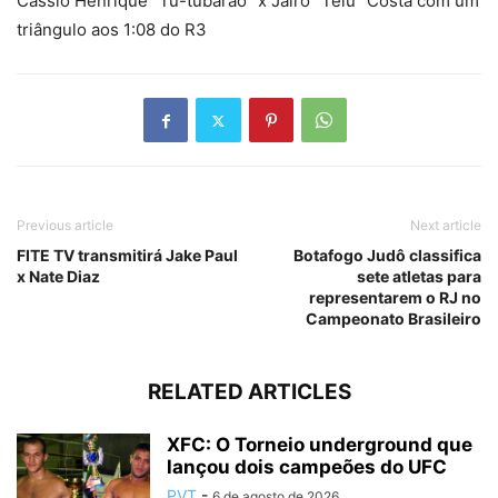
Cássio Henrique “Tu-tubarão” x Jairo “Teiú” Costa com um
triângulo aos 1:08 do R3
Previous article
Next article
FITE TV transmitirá Jake Paul
Botafogo Judô classifica
x Nate Diaz
sete atletas para
representarem o RJ no
Campeonato Brasileiro
RELATED ARTICLES
XFC: O Torneio underground que
lançou dois campeões do UFC
PVT
-
6 de agosto de 2026