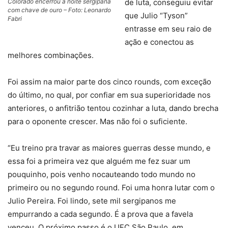
Colorado encerrou a noite sergipana
de luta, conseguiu evitar
com chave de ouro – Foto: Leonardo
que Julio “Tyson”
Fabri
entrasse em seu raio de
ação e conectou as
melhores combinações.
Foi assim na maior parte dos cinco rounds, com exceção
do último, no qual, por confiar em sua superioridade nos
anteriores, o anfitrião tentou cozinhar a luta, dando brecha
para o oponente crescer. Mas não foi o suficiente.
“Eu treino pra travar as maiores guerras desse mundo, e
essa foi a primeira vez que alguém me fez suar um
pouquinho, pois venho nocauteando todo mundo no
primeiro ou no segundo round. Foi uma honra lutar com o
Julio Pereira. Foi lindo, sete mil sergipanos me
empurrando a cada segundo. É a prova que a favela
venceu. O próximo passo é o UFC São Paulo, em