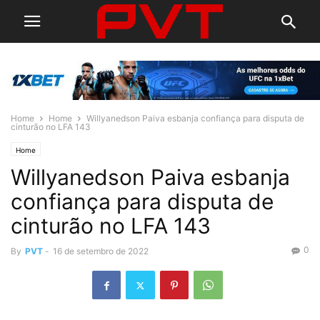
Home
Home
Willyanedson Paiva esbanja confiança para disputa de
cinturão no LFA 143
Home
Willyanedson Paiva esbanja
confiança para disputa de
cinturão no LFA 143
0
By
PVT
-
16 de setembro de 2022