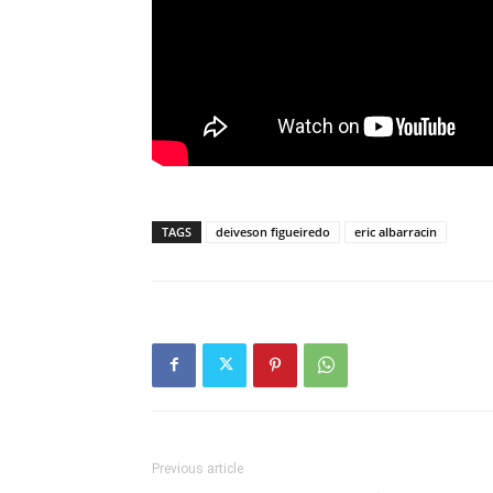
TAGS
deiveson figueiredo
eric albarracin
Previous article