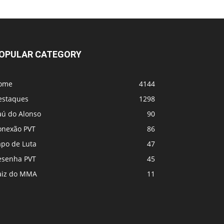
UFC 331 - Card
MVP e PFL se fundem! Vem coisa grande
OPULAR CATEGORY
por aí
ome
4144
estaques
1298
aú do Alonso
90
onexão PVT
86
apo de Luta
47
esenha PVT
45
aiz do MMA
11