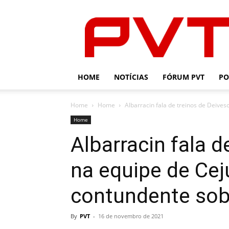
PVT
HOME
NOTÍCIAS
FÓRUM PVT
PO
Home
Home
Albarracin fala de treinos de Deives
Home
Albarracin fala d
na equipe de Ceju
contundente so
By
PVT
-
16 de novembro de 2021