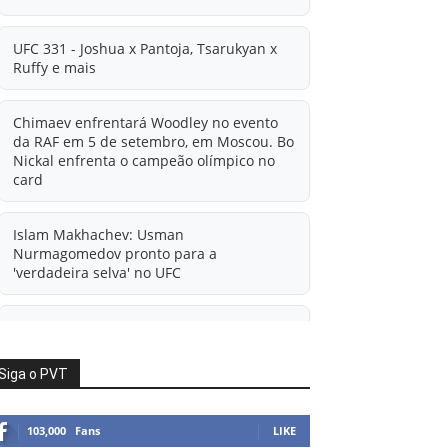
UFC 331 - Joshua x Pantoja, Tsarukyan x
Ruffy e mais
Chimaev enfrentará Woodley no evento
da RAF em 5 de setembro, em Moscou. Bo
Nickal enfrenta o campeão olímpico no
card
Islam Makhachev: Usman
Nurmagomedov pronto para a
'verdadeira selva' no UFC
'A diferença financeira é ainda maior
agora': Rico Verhoeven atualiza
informações sobre possível mudança
Siga o PVT
para o UFC após novas negociações.
103,000
Fans
LIKE
Islam Makhachev: Há concorrentes