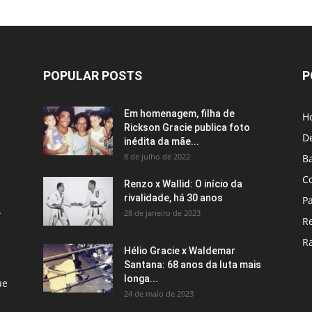
POPULAR POSTS
P
Em homenagem, filha de
H
Rickson Gracie publica foto
D
inédita da mãe...
8 de julho de 2022
B
C
Renzo x Wallid: O início da
rivalidade, há 30 anos
P
A
28 de janeiro de 2023
R
R
Hélio Gracie x Waldemar
Santana: 68 anos da luta mais
longa...
ue
24 de maio de 2023