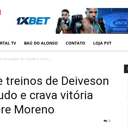
RTAL TV
BAÚ DO ALONSO
CONTATO
LOJA PVT
on na equipe de Cejudo e crava...
e treinos de Deiveson
do e crava vitória
bre Moreno
0