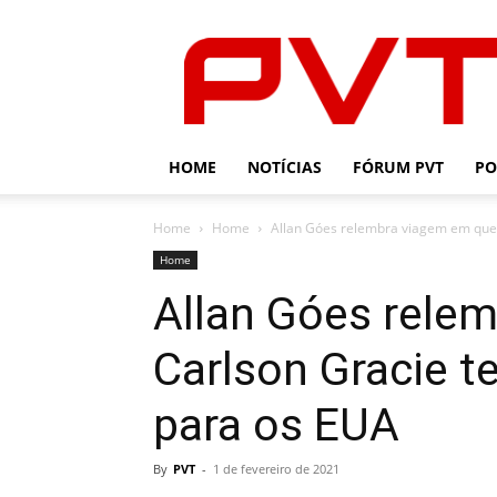
PVT
HOME
NOTÍCIAS
FÓRUM PVT
PO
Home
Home
Allan Góes relembra viagem em que C
Home
Allan Góes rele
Carlson Gracie t
para os EUA
By
PVT
-
1 de fevereiro de 2021