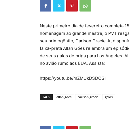
Neste primeiro dia de fevereiro completa 1
homenagem ao grande mestre, o PVT resga
seu primogênito, Carlson Gracie Jr, dispon
faixa-preta Allan Góes relembra um episódi
de seus galos de briga para Los Angeles. A
no avião rumo aos EUA. Assista:
https://youtu.be/mZMUkDSDCGI
TAGS
allan goes
carlson gracie
galos