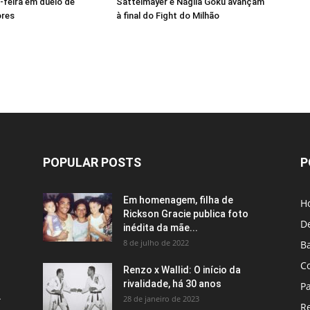
-feira em duelo de
Sattelmayer e Nágila Goku avançam
res
à final do Fight do Milhão
POPULAR POSTS
P
Em homenagem, filha de
H
Rickson Gracie publica foto
D
inédita da mãe...
8 de julho de 2022
B
C
Renzo x Wallid: O início da
rivalidade, há 30 anos
P
A
28 de janeiro de 2023
R