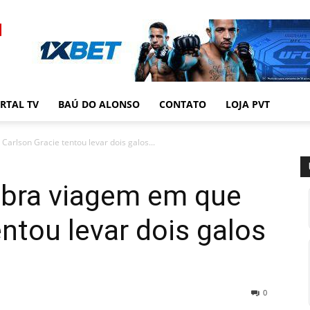
RTAL TV
BAÚ DO ALONSO
CONTATO
LOJA PVT
arlson Gracie tentou levar dois galos...
mbra viagem em que
entou levar dois galos
0