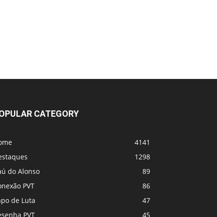
Estou em Choque !! Morre Allan Puro
Osso, lutador do UFC
Jiri x Dricus Du Plesis
Jean Silva vs Yair Rodriguez
PbP - UFC Belgrado (tá rolando agora!)
OPULAR CATEGORY
UFC 331 - Card
ome
4141
estaques
1298
MVP e PFL se fundem! Vem coisa grande
aú do Alonso
89
por aí
onexão PVT
86
Jon Jones acha que a luta dos sonhos
apo de Luta
47
contra Alex Pereira teria sido unilateral:
esenha PVT
45