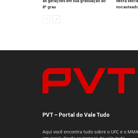
as gerações em sua graduação ao
nesta sexta
8º grau
nocauteado
PVT – Portal do Vale Tudo
Aqui você encontra tudo sobre o UFC e o MM