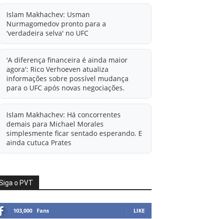
Islam Makhachev: Usman
Nurmagomedov pronto para a
'verdadeira selva' no UFC
'A diferença financeira é ainda maior
agora': Rico Verhoeven atualiza
informações sobre possível mudança
para o UFC após novas negociações.
Islam Makhachev: Há concorrentes
demais para Michael Morales
simplesmente ficar sentado esperando. E
ainda cutuca Prates
Ali Abdelaziz oferece informações à
condição de agente livre de Usman
Siga o PVT
Nurmagomedov.
103,000
Fans
LIKE
Alistair Overeem x Rico Verhoeven em