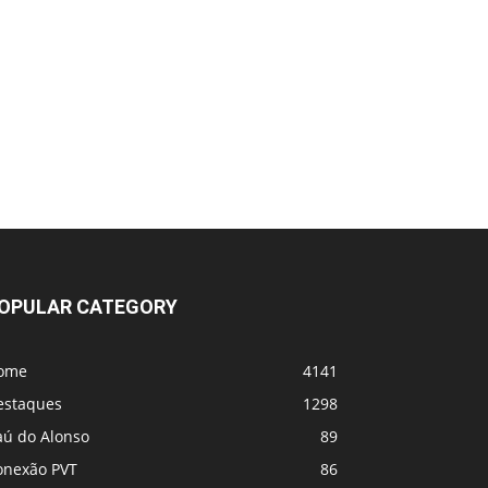
OPULAR CATEGORY
ome
4141
estaques
1298
aú do Alonso
89
onexão PVT
86