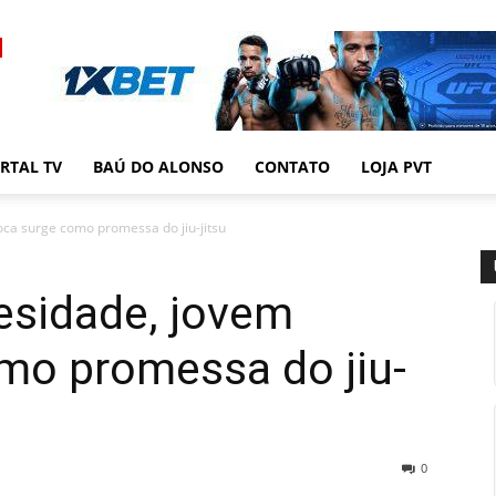
RTAL TV
BAÚ DO ALONSO
CONTATO
LOJA PVT
ca surge como promessa do jiu-jitsu
esidade, jovem
mo promessa do jiu-
0