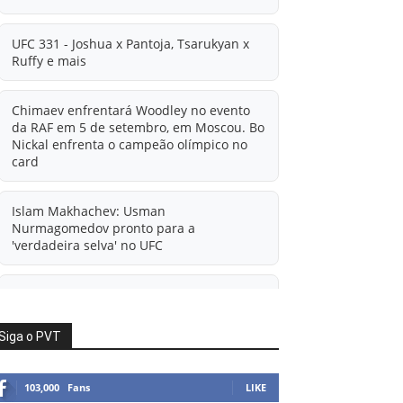
UFC 331 - Joshua x Pantoja, Tsarukyan x
Ruffy e mais
Chimaev enfrentará Woodley no evento
da RAF em 5 de setembro, em Moscou. Bo
Nickal enfrenta o campeão olímpico no
card
Islam Makhachev: Usman
Nurmagomedov pronto para a
'verdadeira selva' no UFC
'A diferença financeira é ainda maior
agora': Rico Verhoeven atualiza
informações sobre possível mudança
Siga o PVT
para o UFC após novas negociações.
103,000
Fans
LIKE
Islam Makhachev: Há concorrentes