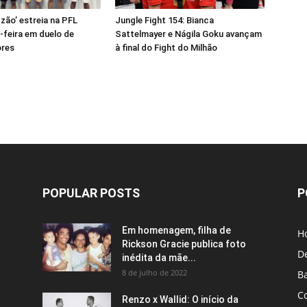
zão’ estreia na PFL
Jungle Fight 154: Bianca
-feira em duelo de
Sattelmayer e Nágila Goku avançam
res
à final do Fight do Milhão
POPULAR POSTS
P
Em homenagem, filha de
H
Rickson Gracie publica foto
D
inédita da mãe...
8 de julho de 2022
B
C
Renzo x Wallid: O início da