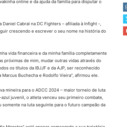
vakinha online e da ajuda da família para disputar o
Daniel Cabral na DC Fighters – afiliada à Infight -,
eguir crescendo e escrever o seu nome na história do
nha vida financeira e da minha família completamente
oas próximas de mim, mudar outras vidas através do
odos os títulos da IBJJF e da AJP, ser reconhecido
a Marcus Buchecha e Rodolfo Vieira”, afirmou ele.
iva mineira para o ADCC 2024 – maior torneio de luta
zul juvenil, o atleta venceu seu primeiro combate,
u somente na luta seguinte para o futuro campeão da
ittle Monster” está apenas começando a sua trajetória.