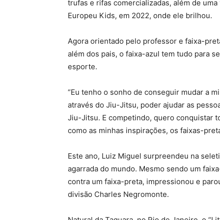
trufas e rifas comercializadas, além de uma 
Europeu Kids, em 2022, onde ele brilhou.
Agora orientado pelo professor e faixa-preta 
além dos pais, o faixa-azul tem tudo para s
esporte.
“Eu tenho o sonho de conseguir mudar a mi
através do Jiu-Jitsu, poder ajudar as pess
Jiu-Jitsu. E competindo, quero conquistar t
como as minhas inspirações, os faixas-pret
Este ano, Luiz Miguel surpreendeu na selet
agarrada do mundo. Mesmo sendo um faixa-a
contra um faixa-preta, impressionou e paro
divisão Charles Negromonte.
Natural da Taquara, no Rio de Janeiro, o “L