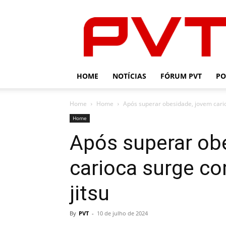
PVT
HOME
NOTÍCIAS
FÓRUM PVT
PO
Home
Home
Após superar obesidade, jovem cario
Home
Após superar ob
carioca surge co
jitsu
By
PVT
-
10 de julho de 2024