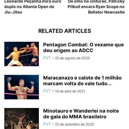
Leonardo Peçanha mira ouro
De olho no cinturão, Patricky
duplo no Atlanta Open de
Pitbull encara Ryan Scope no
Jiu-Jitsu
Bellator Newcastle
RELATED ARTICLES
Pentagon Combat: O vexame que
deu origem ao ADCC
PVT
-
25 de agosto de 2022
Maracanazo e calote de 1 milhão
marcam volta do vale tudo...
PVT
-
16 de abril de 2021
Minotauro e Wanderlei na noite
de gala do MMA brasileiro
PVT
-
22 de setembro de 2020