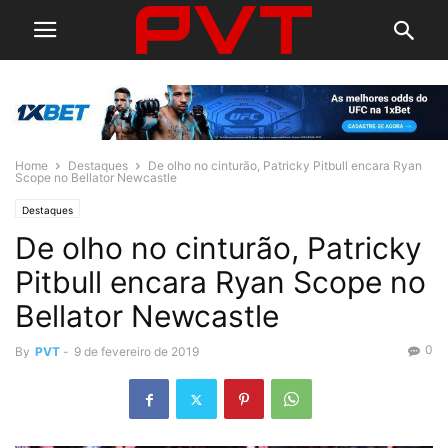
Home
Destaques
De olho no cinturão, Patricky Pitbull encara Ryan
Scope no Bellator Newcastle
Destaques
De olho no cinturão, Patricky
Pitbull encara Ryan Scope no
Bellator Newcastle
0
By
PVT
-
9 de fevereiro de 2019