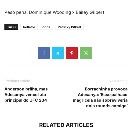
Peso pena: Dominique Wooding x Bailey Gilbert
TAGS
bellator
odds
Patricky Pitbull
Previous article
Next article
Anderson brilha, mas
Borrachinha provoca
Adesanya vence luta
Adesanya: ‘Esse palhaço
principal do UFC 234
magricela não sobreviveria
dois rounds comigo’
RELATED ARTICLES