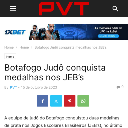
Home
Home
Botafogo Judô conquista medalhas nos JEB’s
Home
Botafogo Judô conquista
medalhas nos JEB’s
0
By
PVT
-
15 de outubro de 2023
A equipe de judô do Botafogo conquistou duas medalhas
de prata nos Jogos Escolares Brasileiros (JEB’s), no último