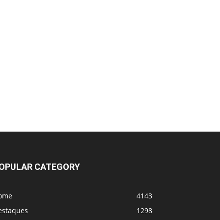
OPULAR CATEGORY
ome
4143
estaques
1298