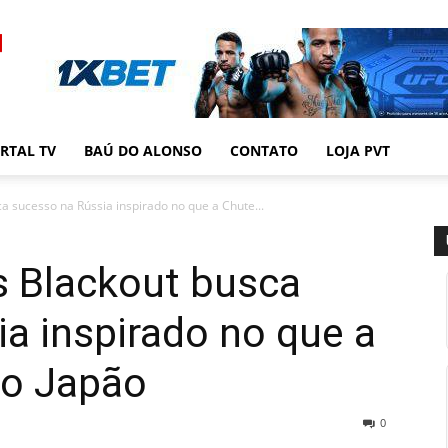
RTAL TV
BAÚ DO ALONSO
CONTATO
LOJA PVT
ca sucesso na Rússia inspirado no que a Chute...
es Blackout busca
a inspirado no que a
no Japão
0