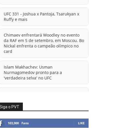
UFC 331 - Joshua x Pantoja, Tsarukyan x
Ruffy e mais
Chimaev enfrentará Woodley no evento
da RAF em 5 de setembro, em Moscou. Bo
Nickal enfrenta o campeão olímpico no
card
Islam Makhachev: Usman
Nurmagomedov pronto para a
'verdadeira selva' no UFC
'A diferença financeira é ainda maior
agora': Rico Verhoeven atualiza
informações sobre possível mudança
Siga o PVT
para o UFC após novas negociações.
103,000
Fans
LIKE
Islam Makhachev: Há concorrentes