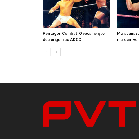
Pentagon Combat: O vexame que
Maracanazo 
deu origem ao ADCC
marcam volt