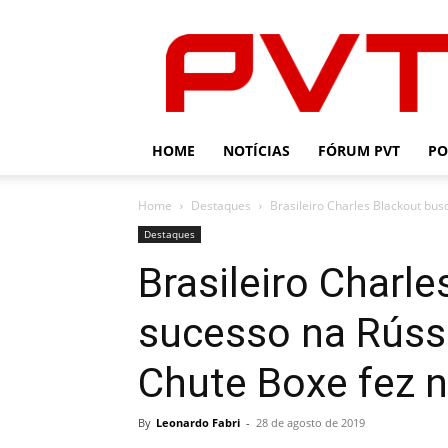
PVT
HOME
NOTÍCIAS
FÓRUM PVT
PO
Home
Destaques
Brasileiro Charles Blackout bus
Destaques
Brasileiro Charl
sucesso na Rússi
Chute Boxe fez 
By
Leonardo Fabri
-
28 de agosto de 2019