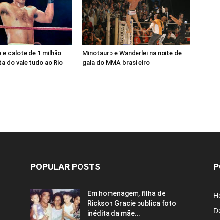
e calote de 1 milhão
Minotauro e Wanderlei na noite de
a do vale tudo ao Rio
gala do MMA brasileiro
POPULAR POSTS
P
Em homenagem, filha de
H
Rickson Gracie publica foto
D
inédita da mãe...