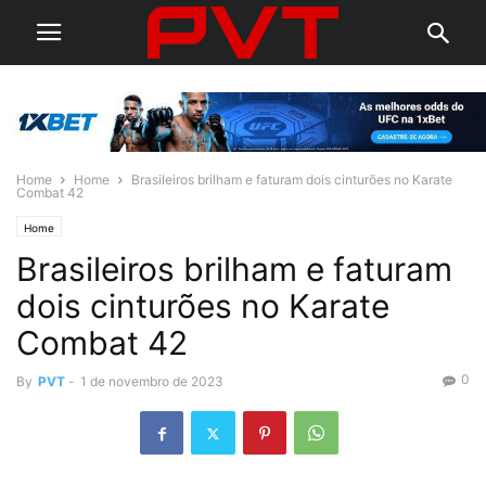
Home
Home
Brasileiros brilham e faturam dois cinturões no Karate
Combat 42
Home
Brasileiros brilham e faturam
dois cinturões no Karate
Combat 42
0
By
PVT
-
1 de novembro de 2023