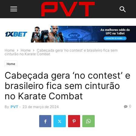
Home
Home
Cabeçada gera ‘no contest’ e brasileiro fica sem
cinturão no Karate Combat
Home
Cabeçada gera ‘no contest’ e
brasileiro fica sem cinturão
no Karate Combat
0
By
PVT
-
23 de março de 2024