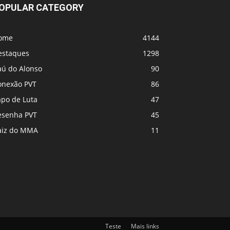
OPULAR CATEGORY
ome
4144
estaques
1298
aú do Alonso
90
onexão PVT
86
apo de Luta
47
esenha PVT
45
aiz do MMA
11
Teste
Mais links