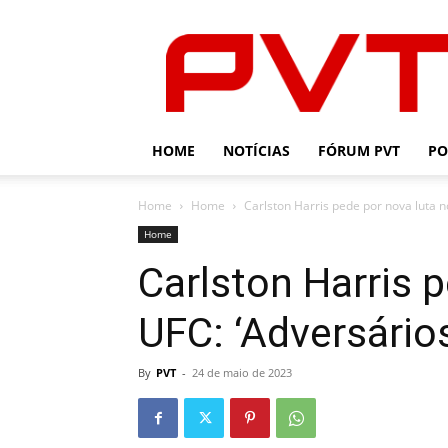
PVT
HOME
NOTÍCIAS
FÓRUM PVT
PO
Home
Home
Carlston Harris pede por nova luta n
Home
Carlston Harris 
UFC: ‘Adversário
By
PVT
-
24 de maio de 2023