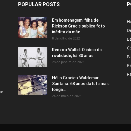
POPULAR POSTS
P
Em homenagem, filha de
H
Rickson Gracie publica foto
D
inédita da mãe...
8 de julho de 2022
B
C
Renzo x Wallid: O início da
rivalidade, há 30 anos
P
A
28 de janeiro de 2023
R
R
Hélio Gracie x Waldemar
Santana: 68 anos da luta mais
longa...
ue
24 de maio de 2023