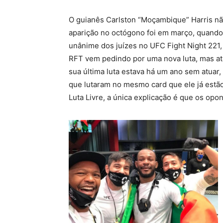
O guianês Carlston “Moçambique” Harris não 
aparição no octógono foi em março, quand
unânime dos juízes no UFC Fight Night 221,
RFT vem pedindo por uma nova luta, mas at
sua última luta estava há um ano sem atuar
que lutaram no mesmo card que ele já estão
Luta Livre, a única explicação é que os opo