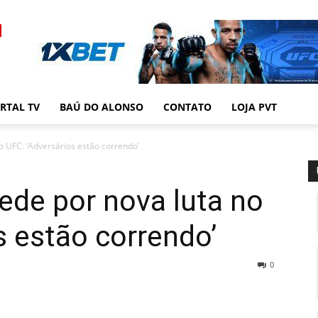
RTAL TV
BAÚ DO ALONSO
CONTATO
LOJA PVT
o UFC: ‘Adversários estão correndo’
pede por nova luta no
s estão correndo’
0