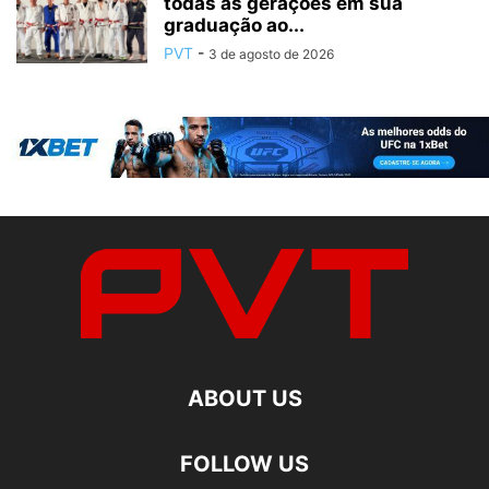
todas as gerações em sua
graduação ao...
PVT
-
3 de agosto de 2026
ABOUT US
FOLLOW US