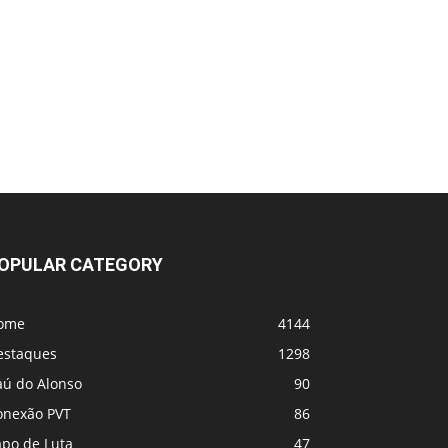
OPULAR CATEGORY
ome
4144
estaques
1298
aú do Alonso
90
onexão PVT
86
apo de Luta
47