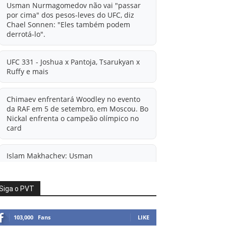
Usman Nurmagomedov não vai "passar
por cima" dos pesos-leves do UFC, diz
Chael Sonnen: "Eles também podem
derrotá-lo".
UFC 331 - Joshua x Pantoja, Tsarukyan x
Ruffy e mais
Chimaev enfrentará Woodley no evento
da RAF em 5 de setembro, em Moscou. Bo
Nickal enfrenta o campeão olímpico no
card
Islam Makhachev: Usman
Nurmagomedov pronto para a
'verdadeira selva' no UFC
Siga o PVT
'A diferença financeira é ainda maior
agora': Rico Verhoeven atualiza
103,000
Fans
LIKE
informações sobre possível mudança