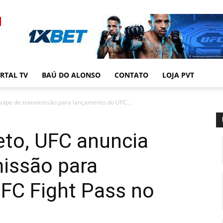
RTAL TV
BAÚ DO ALONSO
CONTATO
LOJA PVT
uipe de transmissão para lançamento do UFC...
eto, UFC anuncia
missão para
FC Fight Pass no