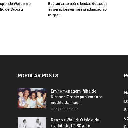
esponde Werdum e
Bustamante reúne lendas de todas
fio de Cyborg
as gerações em sua graduação ao
8º grau
POPULAR POSTS
P
Em homenagem, filha de
H
Rickson Gracie publica foto
D
inédita da mãe...
8 de julho de 2022
B
C
Renzo x Wallid: O início da
rivalidade, há 30 anos
P