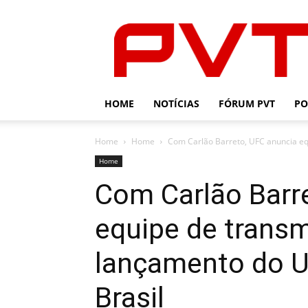
PVT
HOME
NOTÍCIAS
FÓRUM PVT
PO
Home
Home
Com Carlão Barreto, UFC anuncia eq
Home
Com Carlão Barr
equipe de trans
lançamento do U
Brasil