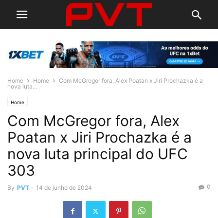
Home
Home
Com McGregor fora, Alex Poatan x Jiri Prochazka é a
nova luta...
Home
Com McGregor fora, Alex
Poatan x Jiri Prochazka é a
nova luta principal do UFC
303
0
By
PVT
-
14 de junho de 2024