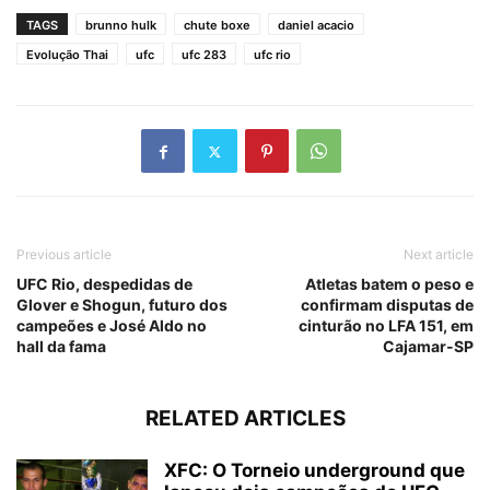
TAGS
brunno hulk
chute boxe
daniel acacio
Evolução Thai
ufc
ufc 283
ufc rio
Previous article
Next article
UFC Rio, despedidas de
Atletas batem o peso e
Glover e Shogun, futuro dos
confirmam disputas de
campeões e José Aldo no
cinturão no LFA 151, em
hall da fama
Cajamar-SP
RELATED ARTICLES
XFC: O Torneio underground que