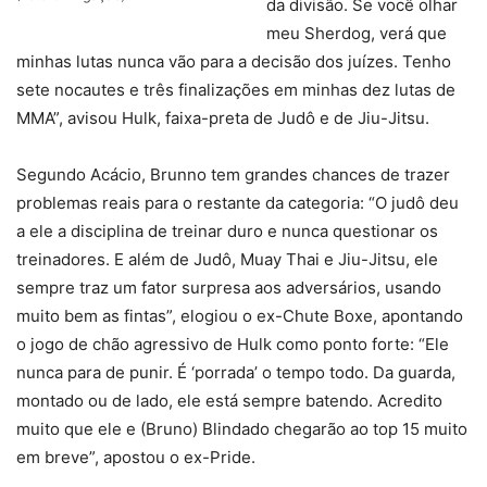
da divisão. Se você olhar
meu Sherdog, verá que
minhas lutas nunca vão para a decisão dos juízes. Tenho
sete nocautes e três finalizações em minhas dez lutas de
MMA”, avisou Hulk, faixa-preta de Judô e de Jiu-Jitsu.
Segundo Acácio, Brunno tem grandes chances de trazer
problemas reais para o restante da categoria: “O judô deu
a ele a disciplina de treinar duro e nunca questionar os
treinadores. E além de Judô, Muay Thai e Jiu-Jitsu, ele
sempre traz um fator surpresa aos adversários, usando
muito bem as fintas”, elogiou o ex-Chute Boxe, apontando
o jogo de chão agressivo de Hulk como ponto forte: “Ele
nunca para de punir. É ‘porrada’ o tempo todo. Da guarda,
montado ou de lado, ele está sempre batendo. Acredito
muito que ele e (Bruno) Blindado chegarão ao top 15 muito
em breve”, apostou o ex-Pride.