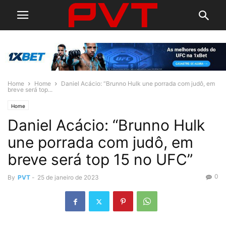
Home
Home
Daniel Acácio: “Brunno Hulk une porrada com judô, em
breve será top...
Home
Daniel Acácio: “Brunno Hulk
une porrada com judô, em
breve será top 15 no UFC”
0
By
PVT
-
25 de janeiro de 2023