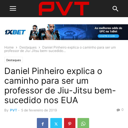
Home
Destaques
Daniel Pinheiro explica o caminho para ser um
professor de Jiu-Jitsu bem-sucedido...
Destaques
Daniel Pinheiro explica o
caminho para ser um
professor de Jiu-Jitsu bem-
sucedido nos EUA
0
By
PVT
-
5 de fevereiro de 2019