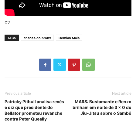
02
TAGS
charles do bronx
Demian Maia
Previous article
Next article
Patricky Pitbull analisa revés
MARS: Bustamante e Renzo
e diz que presidente do
brilham em noite de 3 x 0 do
Bellator prometeu revanche
Jiu-Jitsu sobre o Sambô
contra Peter Queally