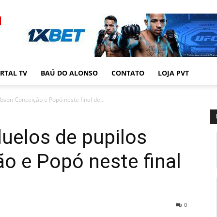
RTAL TV
BAÚ DO ALONSO
CONTATO
LOJA PVT
son Conceição e Popó neste final de...
uelos de pupilos
o e Popó neste final
0