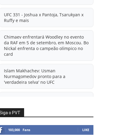
UFC 331 - Joshua x Pantoja, Tsarukyan x
Ruffy e mais
Chimaev enfrentará Woodley no evento
da RAF em 5 de setembro, em Moscou. Bo
Nickal enfrenta o campeão olímpico no
card
Islam Makhachev: Usman
Nurmagomedov pronto para a
'verdadeira selva' no UFC
'A diferença financeira é ainda maior
agora': Rico Verhoeven atualiza
informações sobre possível mudança
Siga o PVT
para o UFC após novas negociações.
103,000
Fans
LIKE
Islam Makhachev: Há concorrentes