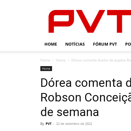
PVT
HOME
NOTÍCIAS
FÓRUM PVT
PO
Home
Home
Dórea comenta duelos de pupilos Rob
Home
Dórea comenta d
Robson Conceiçã
de semana
By
PVT
-
22 de setembro de 2022