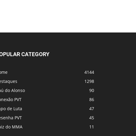
OPULAR CATEGORY
ome
4144
estaques
1298
aú do Alonso
90
onexão PVT
86
apo de Luta
47
esenha PVT
45
aiz do MMA
11