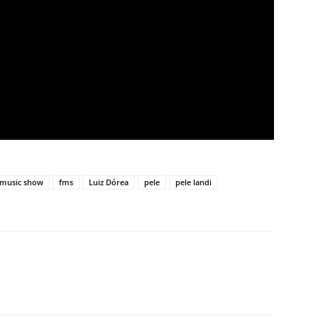
 music show
fms
Luiz Dórea
pele
pele landi