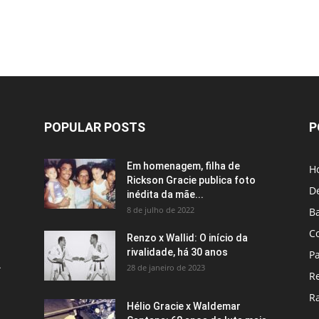
POPULAR POSTS
P
Em homenagem, filha de
H
Rickson Gracie publica foto
D
inédita da mãe...
8 de julho de 2022
B
C
Renzo x Wallid: O início da
rivalidade, há 30 anos
P
A
28 de janeiro de 2023
R
R
Hélio Gracie x Waldemar