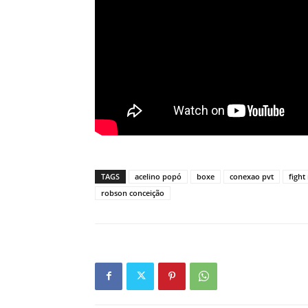
TAGS
acelino popó
boxe
conexao pvt
fight
robson conceição